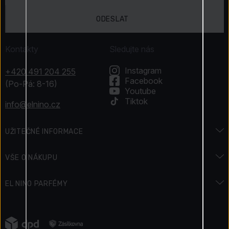
ODESLAT
Kontakty
Sledujte nás
Instagram
+420 491 204 255
Facebook
(Po-Pá: 8-16)
Youtube
Tiktok
info@elnino.cz
UŽITEČNÉ INFORMACE
Encyklopedie vůní
VŠE O NÁKUPU
Encyklopedie krásy
Doprava a platba
EL NINO PARFÉMY
Svátky & Akce
Jak zaplatit
Kontakty
Podmínky soutěže
Vrácení zboží
Napsali o nás
Jak získáváme recenze