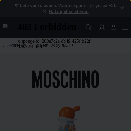
🌴 Léto voní slevami.
Vybrané parfémy nyní
až −20
%
.
Nakoupit se slevou
Parfémy
Toaletní vody (EDT)