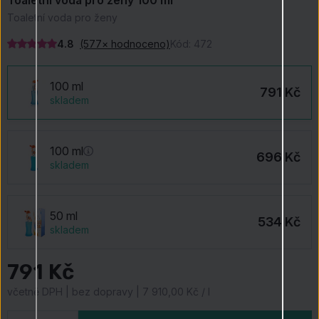
Toaletní voda pro ženy 100 ml
Toaletní voda pro ženy
4.8
(577× hodnoceno)
Kód:
472
100 ml
791 Kč
skladem
100 ml
696 Kč
skladem
50 ml
534 Kč
skladem
791 Kč
včetně DPH | bez dopravy | 7 910,00 Kč / l