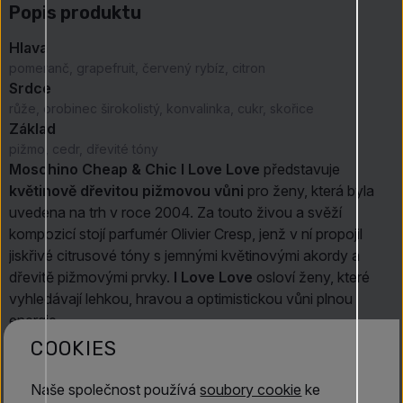
Popis produktu
Hlava
pomeranč, grapefruit, červený rybíz, citron
Srdce
růže, orobinec širokolistý, konvalinka, cukr, skořice
Základ
pižmo, cedr, dřevité tóny
Moschino Cheap & Chic I Love Love
představuje
květinově dřevitou pižmovou vůni
pro ženy, která byla
uvedena na trh v roce 2004. Za touto živou a svěží
kompozicí stojí parfumér Olivier Cresp, jenž v ní propojil
jiskřivé citrusové tóny s jemnými květinovými akordy a
dřevitě pižmovými prvky.
I Love Love
osloví ženy, které
vyhledávají lehkou, hravou a optimistickou vůni plnou
energie.
COOKIES
Úvod kompozice patří výrazným
vrchním tónům
svěžího
grapefruitu
, sladké
pomeranče
, šťavnatého
citronu
a
Naše společnost používá
soubory cookie
ke
lahodného
červeného rybízu
. Společně vytvářejí