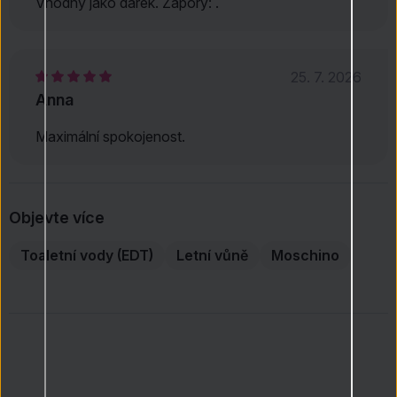
Vhodný jako dárek. Zápory: .
25. 7. 2026
Anna
Maximální spokojenost.
Objevte více
Toaletní vody (EDT)
Letní vůně
Moschino