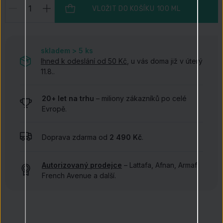
VLOŽIT DO KOŠÍKU
100 ML
skladem > 5
ks
Ihned k odeslání od 50 Kč
, u vás doma již v úterý
11.8..
20+ let na trhu
– miliony zákazníků po celé
Evropě.
Doprava zdarma od
2 490 Kč
.
Autorizovaný prodejce
– Lattafa, Afnan, Armaf,
French Avenue a další.