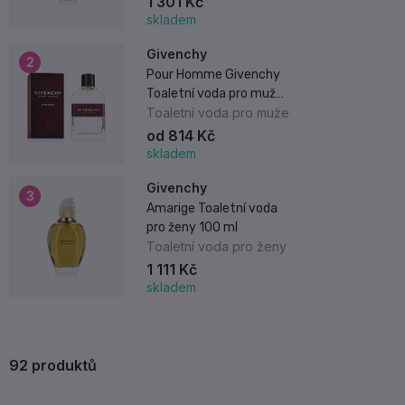
1 301 Kč
skladem
Givenchy
2
Pour Homme Givenchy
Toaletní voda pro muže
100 ml
Toaletní voda pro muže
od 814 Kč
skladem
Givenchy
3
Amarige Toaletní voda
pro ženy 100 ml
Toaletní voda pro ženy
1 111 Kč
skladem
92
produktů
Doporučujeme
Nejprodávanější
Nejnovější
Nejl
Seřadit podle