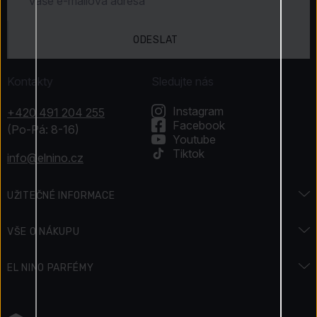
ODESLAT
Kontakty
Sledujte nás
Instagram
+420 491 204 255
Facebook
(Po-Pá: 8-16)
Youtube
Tiktok
info@elnino.cz
UŽITEČNÉ INFORMACE
Encyklopedie vůní
VŠE O NÁKUPU
Encyklopedie krásy
Doprava a platba
EL NINO PARFÉMY
Svátky & Akce
Jak zaplatit
Kontakty
Podmínky soutěže
Vrácení zboží