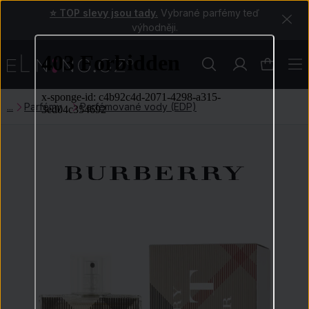
⭐ TOP slevy jsou tady.
Vybrané parfémy teď
výhodněji.
Parfémy
Parfémované vody (EDP)