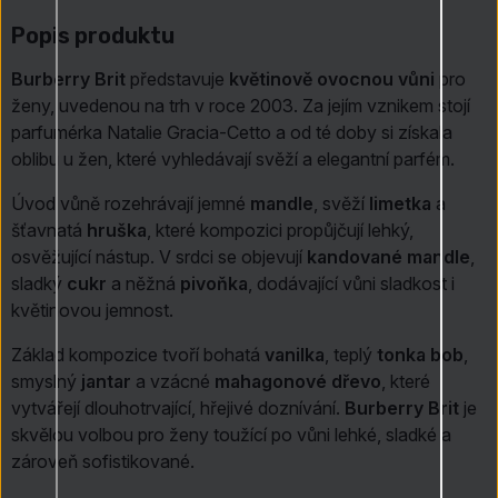
Popis produktu
Burberry Brit
představuje
květinově ovocnou vůni
pro
ženy, uvedenou na trh v roce 2003. Za jejím vznikem stojí
parfumérka Natalie Gracia-Cetto a od té doby si získala
oblibu u žen, které vyhledávají svěží a elegantní parfém.
Úvod vůně rozehrávají jemné
mandle
, svěží
limetka
a
šťavnatá
hruška
, které kompozici propůjčují lehký,
osvěžující nástup. V srdci se objevují
kandované mandle
,
sladký
cukr
a něžná
pivoňka
, dodávající vůni sladkost i
květinovou jemnost.
Základ kompozice tvoří bohatá
vanilka
, teplý
tonka bob
,
smyslný
jantar
a vzácné
mahagonové dřevo
, které
vytvářejí dlouhotrvající, hřejivé doznívání.
Burberry Brit
je
skvělou volbou pro ženy toužící po vůni lehké, sladké a
zároveň sofistikované.