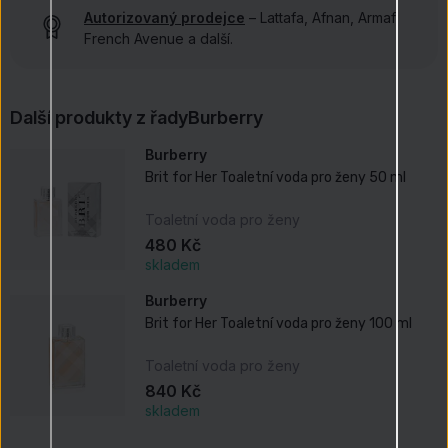
Autorizovaný prodejce
– Lattafa, Afnan, Armaf,
French Avenue a další.
Další produkty z řady
Burberry
Burberry
Brit for Her Toaletní voda pro ženy 50 ml
Toaletní voda pro ženy
480 Kč
skladem
Burberry
Brit for Her Toaletní voda pro ženy 100 ml
Toaletní voda pro ženy
840 Kč
skladem