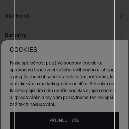
Vlastnosti
Burberry
COOKIES
Hodnocení
4.7
(30)
Naše společnost používá
soubory cookie
ke
správnému fungování vašeho oblíbeného e-shopu,
19. 7. 2026
k přizpůsobení obsahu stránek vašim potřebám, ke
Andrea
statistickým a marketingovým účelům. Kliknutím na
tlačítko přijímám nám udělíte souhlas s jejich sběrem
Je to parfém, který jsem objevila asi před 15 lety a
a zpracováním a my vám poskytneme ten nejlepší
od té doby v mé sbírce nikdy nechybí.
zážitek z nakupování.
PŘIJMOUT VŠE
29. 6. 2026