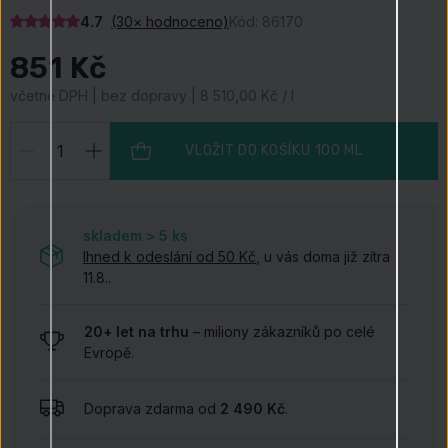
4.7
(30× hodnoceno)
Kód:
86170
851 Kč
včetně DPH | bez dopravy | 8 510,00 Kč / l
VLOŽIT DO KOŠÍKU
100 ML
skladem > 5
ks
Ihned k odeslání od 50 Kč
, u vás doma již zítra
11.8..
20+ let na trhu
– miliony zákazníků po celé
Evropě.
Doprava zdarma od
2 490 Kč
.