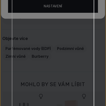
Jenny
NASTAVENÍ
tento produkt kupuji pravidelně, jsem s ním
spokojená
Objevte více
Parfémované vody (EDP)
Podzimní vůně
Zimní vůně
Burberry
MOHLO BY SE VÁM LÍBIT