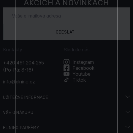
AKCÍCH A NOVINKÁCH
ODESLAT
Kontakty
Sledujte nás
Instagram
+420 491 204 255
Facebook
(Po-Pá: 8-16)
Youtube
Tiktok
info@elnino.cz
UŽITEČNÉ INFORMACE
Encyklopedie vůní
VŠE O NÁKUPU
Encyklopedie krásy
Doprava a platba
EL NINO PARFÉMY
Svátky & Akce