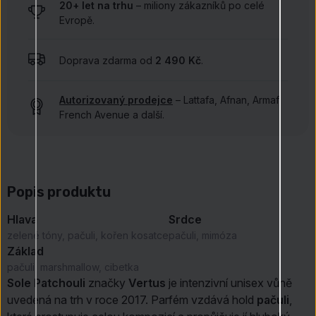
20+ let na trhu
– miliony zákazníků po celé
Evropě.
Doprava zdarma od
2 490 Kč
.
Autorizovaný prodejce
– Lattafa, Afnan, Armaf,
French Avenue a další.
Popis produktu
Hlava
Srdce
zelené tóny, pačuli, kořen kosatce
pačuli, mimóza
Základ
pačuli, marshmallow, cibetka
Sole Patchouli
značky
Vertus
je intenzivní unisex vůně
uvedená na trh v roce 2017. Parfém vzdává hold
pačuli
,