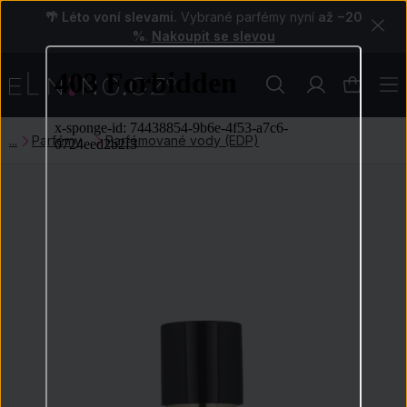
🌴 Léto voní slevami.
Vybrané parfémy nyní
až −20
%
.
Nakoupit se slevou
Parfémy
Parfémované vody (EDP)