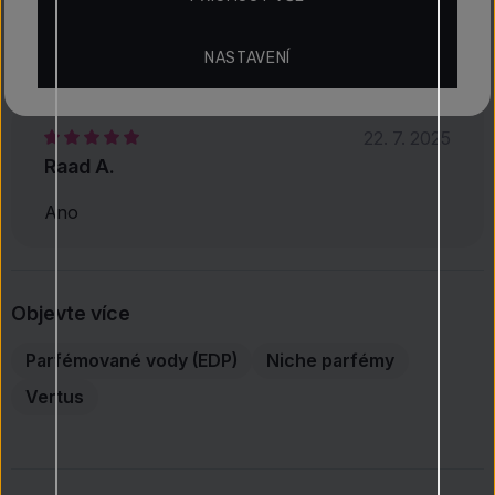
hlubokou a komplexní vůni s nezaměnitelným podpisem
pačuli.
NASTAVENÍ
Hodnocení
5
(1)
22. 7. 2025
Raad A.
Ano
Objevte více
Parfémované vody (EDP)
Niche parfémy
Vertus