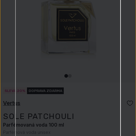
SLEVA 20%
DOPRAVA ZDARMA
Vertus
SOLE PATCHOULI
Parfémovaná voda 100 ml
Parfémová voda unisex