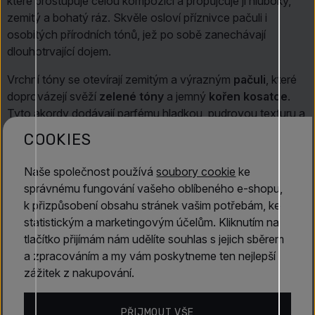
které prostupuje celou kompozicí a propůjčuje jí hluboký,
zemitý a bohatý ráz. Skvěle osloví příznivce pačuli i
osobitých přírodních tónů, jež po sobě zanechávají
dlouhotrvající dojem.
Vrchní tóny se otevírají zemitým a výrazným
pačuli
, které
doprovázejí svěží
zelené tóny
a jemný
kořen kosatce
.
Tyto akordy dodávají parfému hladkou, pudrovou texturu a
vytvářejí hlubokou, přírodně laděnou atmosféru úvodu.
COOKIES
Ve středních tónech nadále vystupuje dominantní
pačuli
,
Naše společnost používá
soubory cookie
ke
zlehka zjemněné sladce květinovou vůní
mimózy
, která
správnému fungování vašeho oblíbeného e-shopu,
celé kompozici přináší eleganci a lehkost.
k přizpůsobení obsahu stránek vašim potřebám, ke
Číst dále
Základ vůně působí bohatě a smyslně; znovu v něm vyniká
statistickým a marketingovým účelům. Kliknutím na
pačuli
, obohacené o sladké, jemné tóny
maršmelounu
,
tlačítko přijímám nám udělíte souhlas s jejich sběrem
díky nimž parfém získává krémový a delikátní charakter.
a zpracováním a my vám poskytneme ten nejlepší
Vlastnosti
Cibetka
přidává živočišnou hloubku i intenzitu a dotváří
zážitek z nakupování.
dlouhotrvající, smyslné vyznění.
Sole Patchouli
je
výbornou volbou pro každého, kdo vyhledává zemitou,
Vertus
PŘIJMOUT VŠE