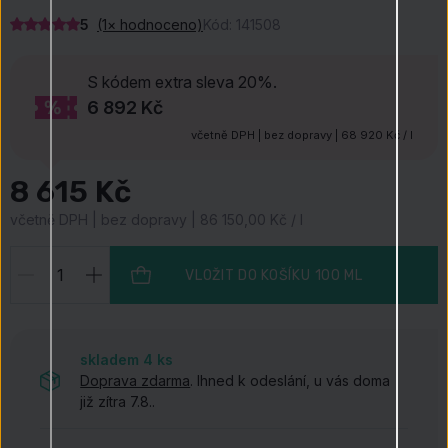
5
(1× hodnoceno)
Kód:
141508
S kódem
extra sleva 20%.
6 892 Kč
včetně DPH | bez dopravy | 68 920 Kč / l
8 615 Kč
včetně DPH | bez dopravy | 86 150,00 Kč / l
VLOŽIT DO KOŠÍKU
100 ML
skladem 4
ks
Doprava zdarma
. Ihned k odeslání, u vás doma
již zítra 7.8..