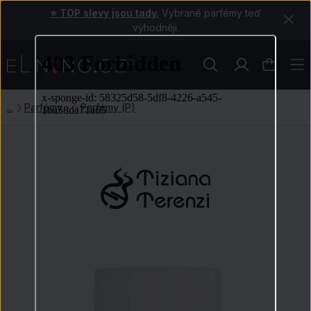
⭐ TOP slevy jsou tady.
Vybrané parfémy teď
výhodněji.
Parfémy
Parfémy (P)