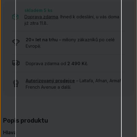
skladem 5
ks
Doprava zdarma
. Ihned k odeslání, u vás doma
již zítra 11.8..
20+ let na trhu
– miliony zákazníků po celé
Evropě.
Doprava zdarma od
2 490 Kč
.
Autorizovaný prodejce
– Lattafa, Afnan, Armaf,
French Avenue a další.
Popis produktu
Hlava