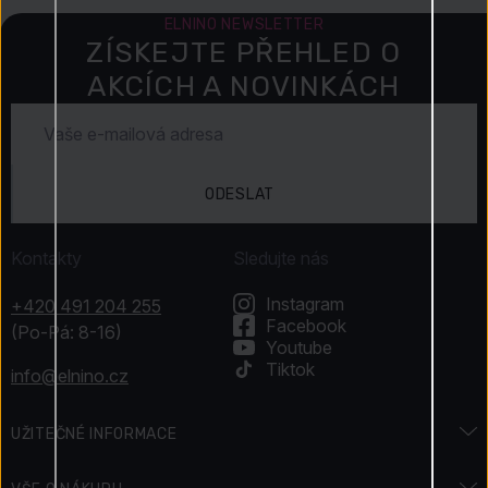
ELNINO NEWSLETTER
ZÍSKEJTE PŘEHLED O
AKCÍCH A NOVINKÁCH
ODESLAT
Kontakty
Sledujte nás
Instagram
+420 491 204 255
Facebook
(Po-Pá: 8-16)
Youtube
Tiktok
info@elnino.cz
UŽITEČNÉ INFORMACE
Encyklopedie vůní