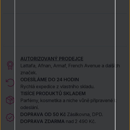
hloubkou a sofistikovaností. Tento parfém osloví ty, kdo
vyhledávají bohatou a luxusní vůni plnou kontrastů a
rafinovanosti.
AUTORIZOVANÝ PRODEJCE
Lattafa, Afnan, Armaf, French Avenue a dalších
značek.
ODESÍLÁME DO 24 HODIN
Rychlá expedice z vlastního skladu.
TISÍCE PRODUKTŮ SKLADEM
Parfémy, kosmetika a niche vůně připravené k
odeslání.
DOPRAVA OD 50 Kč
Zásilkovna, DPD.
DOPRAVA ZDARMA
nad 2 490 Kč.