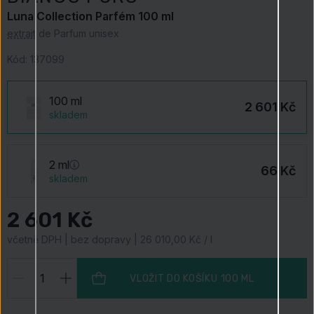
Luna Collection Parfém 100 ml
extrait
de Parfum unisex
Kód:
137099
100 ml
2 601 Kč
skladem
2 ml
66 Kč
skladem
2 601 Kč
včetně DPH | bez dopravy | 26 010,00 Kč / l
VLOŽIT DO KOŠÍKU
100 ML