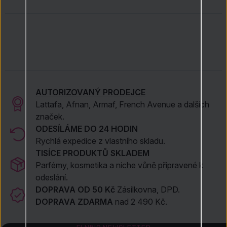
AUTORIZOVANÝ PRODEJCE
Lattafa, Afnan, Armaf, French Avenue a dalších
značek.
ODESÍLÁME DO 24 HODIN
Rychlá expedice z vlastního skladu.
TISÍCE PRODUKTŮ SKLADEM
Parfémy, kosmetika a niche vůně připravené k
odeslání.
DOPRAVA OD 50 Kč
Zásilkovna, DPD.
DOPRAVA ZDARMA
nad 2 490 Kč.