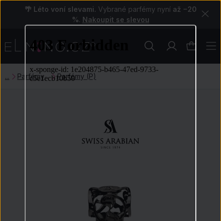
🌴 Léto voní slevami.
Vybrané parfémy nyní
až −20
%
.
Nakoupit se slevou
Parfémy
Parfémy (P)