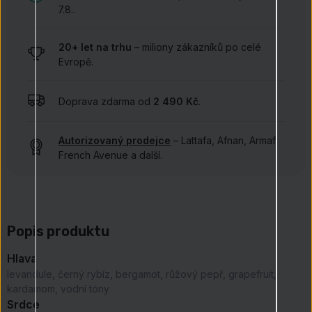
7.8..
20+ let na trhu
– miliony zákazníků po celé
Evropě.
Doprava zdarma od
2 490 Kč
.
Autorizovaný prodejce
– Lattafa, Afnan, Armaf,
French Avenue a další.
Popis produktu
Hlava
levandule, černý rybíz, bergamot, růžový pepř, grapefruit,
kardamom, vodní tóny
Srdce