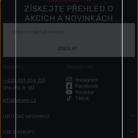
ELNINO NEWSLETTER
ZÍSKEJTE PŘEHLED O
AKCÍCH A NOVINKÁCH
ODESLAT
Kontakty
Sledujte nás
Instagram
+420 491 204 255
Facebook
(Po-Pá: 8-16)
Youtube
Tiktok
info@elnino.cz
UŽITEČNÉ INFORMACE
Encyklopedie vůní
VŠE O NÁKUPU