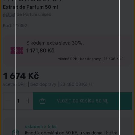
Extrait de Parfum 50 ml
extrait
de Parfum unisex
Kód:
172392
S kódem
extra sleva 30%.
1 171,80 Kč
včetně DPH | bez dopravy | 23 436 Kč / l
1 674 Kč
včetně DPH | bez dopravy | 33 480,00 Kč / l
VLOŽIT DO KOŠÍKU
50 ML
skladem > 5
ks
Ihned k odeslání od 50 Kč
, u vás doma již zítra