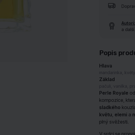
Dopra
UKÁZAT VŠECHNY NAŠE ZNAČKY
Autor
a další
Popis prod
Hlava
mandarinka, květ
Základ
pačuli, vanilka, p
Perle Royale
od
kompozice, kter
sladkého
kouzla
květu
,
elemi
a
plný svěžesti.
V srdci se propo