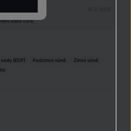
15. 2. 2023
velmi slabá vůně.
vody (EDP)
Podzimní vůně
Zimní vůně
ito