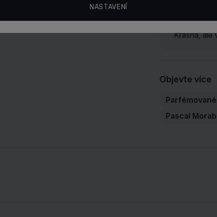
NASTAVENÍ
Krásná, ale 
Objevte více
Parfémované 
Pascal Morab