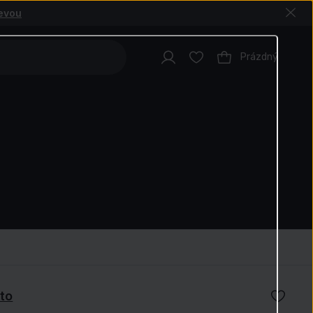
levou
Prázdný
ito