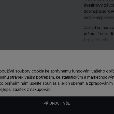
květinový
závoj
doplňují
pudrov
větší komplexno
Základ kompozic
pižma
. Tento
dř
teplý
charakter,
hodí pro ženu, 
gourmand
kouz
Číst dále
 používá
soubory cookie
ke správnému fungování vašeho oblí
Vlastnosti
sahu stránek vašim potřebám, ke statistickým a marketingový
ítko přijímám nám udělíte souhlas s jejich sběrem a zpracování
Pascal Morab
jlepší zážitek z nakupování.
PŘIJMOUT VŠE
Hodnocení