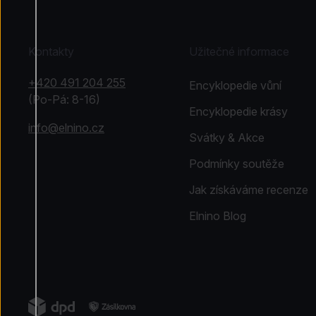
Kontakty
Užitečné informace
+420 491 204 255
Encyklopedie vůní
(Po-Pá: 8-16)
Encyklopedie krásy
info@elnino.cz
Svátky & Akce
Podmínky soutěže
Jak získáváme recenze
Elnino Blog