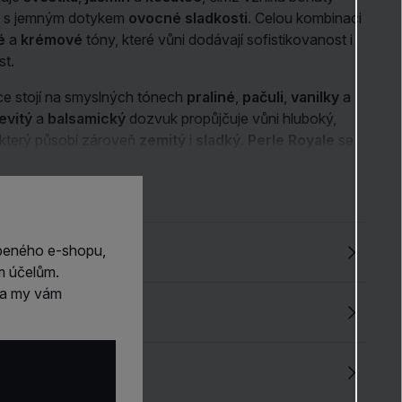
 s jemným dotykem
ovocné sladkosti
. Celou kombinaci
é
a
krémové
tóny, které vůni dodávají sofistikovanost i
st.
e stojí na smyslných tónech
praliné
,
pačuli
,
vanilky
a
evitý
a
balsamický
dozvuk propůjčuje vůni hluboký,
 který působí zároveň
zemitý
i
sladký
.
Perle Royale
se
která chce vyzařovat eleganci a sebevědomí s nádechem
la.
beného e-shopu,
m účelům.
m a my vám
ito
4.5
(43)