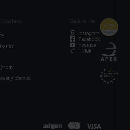
NO parfémy
Sledujte nás
Instagram
ty
Facebook
Youtube
i o nás
Tiktok
a
výhody
ikovaný obchod