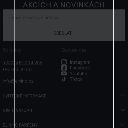
AKCÍCH A NOVINKÁCH
ODESLAT
Kontakty
Sledujte nás
Instagram
+420 491 204 255
Facebook
(Po-Pá: 8-16)
Youtube
Tiktok
info@elnino.cz
UŽITEČNÉ INFORMACE
Encyklopedie vůní
VŠE O NÁKUPU
Encyklopedie krásy
Doprava a platba
EL NINO PARFÉMY
Svátky & Akce