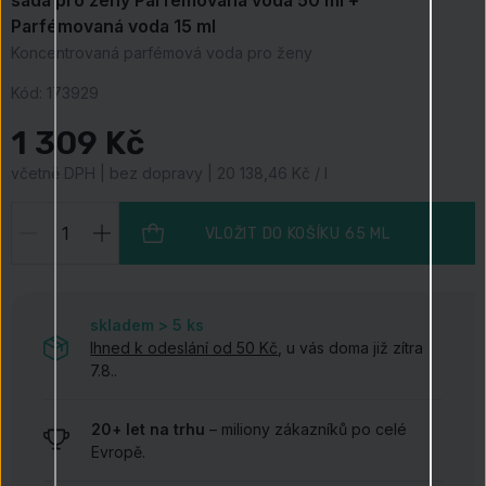
sada pro ženy Parfémovaná voda 50 ml +
Parfémovaná voda 15 ml
Koncentrovaná parfémová voda pro ženy
Kód:
173929
1 309 Kč
včetně DPH | bez dopravy | 20 138,46 Kč / l
VLOŽIT DO KOŠÍKU
65 ML
skladem > 5
ks
Ihned k odeslání od 50 Kč
, u vás doma již zítra
7.8..
20+ let na trhu
– miliony zákazníků po celé
Evropě.