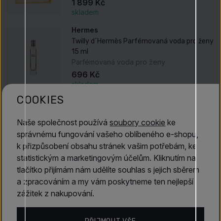
1 899 Kč
skladem
Hermes
Twilly d´Hermès Parfémovaná voda pro ženy
15 ml
Parfémovaná voda pro ženy
696 Kč
skladem
COOKIES
Popis produktu
Naše společnost používá
soubory cookie
ke
správnému fungování vašeho oblíbeného e-shopu,
Hlava
k přizpůsobení obsahu stránek vašim potřebám, ke
zázvor, bergamot, hořký pomeranč
statistickým a marketingovým účelům. Kliknutím na
Srdce
tlačítko přijímám nám udělíte souhlas s jejich sběrem
tuberóza, jasmín, květy pomerančovníku
a zpracováním a my vám poskytneme ten nejlepší
Základ
zážitek z nakupování.
santalové dřevo, vanilka
Hermès Twilly d'Hermès
je
parfém
, který vystihuje
ducha mladé, nespoutané a sebejisté ženy. Na trh byl