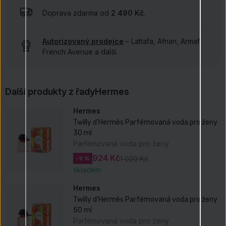
Doprava zdarma od
2 490 Kč
.
Autorizovaný prodejce
– Lattafa, Afnan, Armaf,
French Avenue a další.
Další produkty z řady
Hermes
Hermes
Twilly d'Hermès Parfémovaná voda pro ženy
30 ml
Parfémovaná voda pro ženy
924 Kč
1 020 Kč
-9 %
skladem
Hermes
Twilly d'Hermès Parfémovaná voda pro ženy
50 ml
Parfémovaná voda pro ženy