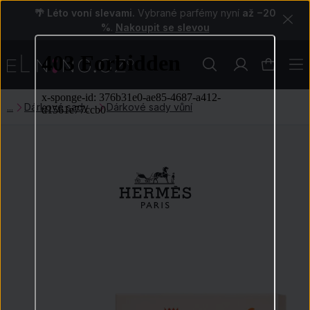
🌴 Léto voní slevami.
Vybrané parfémy nyní
až −20
%
.
Nakoupit se slevou
Dárkové sady
Dárkové sady vůní