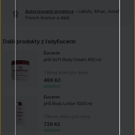
Autorizovaný prodejce
– Lattafa, Afnan, Armaf,
French Avenue a další.
Další produkty z řady
Eucerin
Eucerin
pH5 Soft Body Cream 450 ml
Tělový krém pro ženy
486 Kč
skladem
Eucerin
pH5 Body Lotion 1000 ml
Tělové mléko pro ženy
729 Kč
skladem