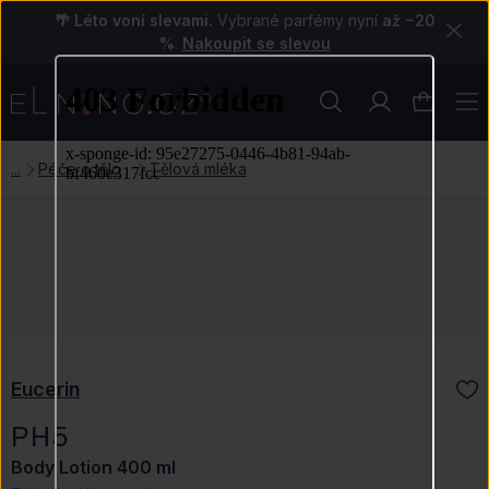
🌴 Léto voní slevami.
Vybrané parfémy nyní
až −20
%
.
Nakoupit se slevou
Péče o tělo
Tělová mléka
Eucerin
PH5
Body Lotion 400 ml