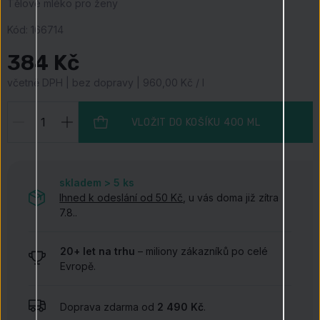
Tělové mléko pro ženy
Kód:
166714
384 Kč
včetně DPH | bez dopravy | 960,00 Kč / l
VLOŽIT DO KOŠÍKU
400 ML
skladem > 5
ks
Ihned k odeslání od 50 Kč
, u vás doma již zítra
7.8..
20+ let na trhu
– miliony zákazníků po celé
Evropě.
Doprava zdarma od
2 490 Kč
.