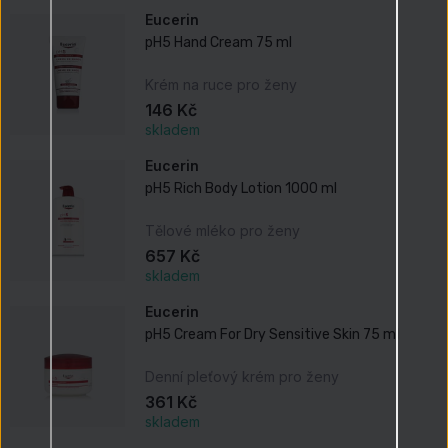
Eucerin
pH5 Hand Cream 75 ml
Krém na ruce pro ženy
146 Kč
skladem
Eucerin
pH5 Rich Body Lotion 1000 ml
Tělové mléko pro ženy
657 Kč
skladem
Eucerin
pH5 Cream For Dry Sensitive Skin 75 ml
Denní pleťový krém pro ženy
361 Kč
skladem