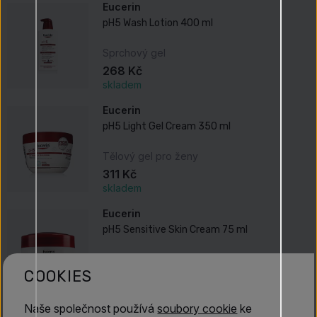
Eucerin
pH5 Wash Lotion 400 ml
Sprchový gel
268 Kč
skladem
Eucerin
pH5 Light Gel Cream 350 ml
Tělový gel pro ženy
311 Kč
skladem
Eucerin
pH5 Sensitive Skin Cream 75 ml
Denní pleťový krém pro ženy
COOKIES
494 Kč
skladem
Naše společnost používá
soubory cookie
ke