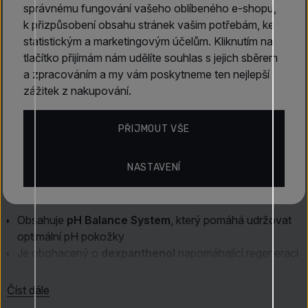
správnému fungování vašeho oblíbeného e-shopu,
Popis produktu
k přizpůsobení obsahu stránek vašim potřebám, ke
statistickým a marketingovým účelům. Kliknutím na
Eucerin pH5 Body Lotion 400 ml
představuje vyživující
tlačítko přijímám nám udělíte souhlas s jejich sběrem
tělové mléko
vytvořené na míru potřebám
citlivé a suché
a zpracováním a my vám poskytneme ten nejlepší
pokožky
. Pomáhá obnovovat její přirozenou
zážitek z nakupování.
obranyschopnost a zajišťuje dlouhotrvající hydrataci.
Unikátní systém
pH Balance System
s
citrátovým
PŘIJMOUT VŠE
pufrem
a
dexpanthenolem
přispívá k ochraně pokožky
před vysušováním i podrážděním a zanechává ji jemnou,
pružnou a chráněnou.
NASTAVENÍ
Charakteristika
:
Obsahuje
pH Balance System
, který pomáhá udržovat
optimální pH pokožky
Je obohacený o
dexpanthenol
napomáhající regeneraci
Vstřebává se rychle a nezanechává mastný pocit
Vhodné i pro děti od 3 let a pro osoby s citlivou
Číst dále
pokožkou