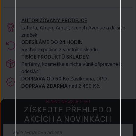
z řady
Eucerin pH5
AUTORIZOVANÝ PRODEJCE
Lattafa, Afnan, Armaf, French Avenue a dalších
značek.
ODESÍLÁME DO 24 HODIN
Rychlá expedice z vlastního skladu.
TISÍCE PRODUKTŮ SKLADEM
Parfémy, kosmetika a niche vůně připravené k
odeslání.
DOPRAVA OD 50 Kč
Zásilkovna, DPD.
DOPRAVA ZDARMA
nad 2 490 Kč.
ELNINO NEWSLETTER
ZÍSKEJTE PŘEHLED O
AKCÍCH A NOVINKÁCH