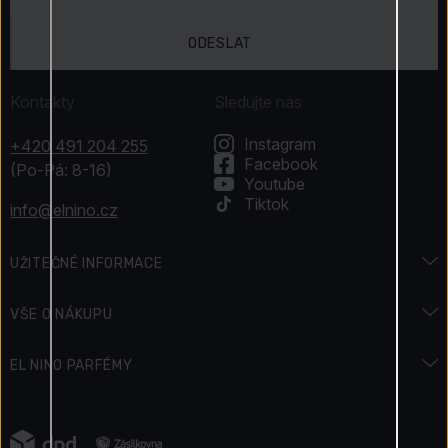
ODESLAT
Kontakty
Sledujte nás
Instagram
+420 491 204 255
Facebook
(Po-Pá: 8-16)
Youtube
Tiktok
info@elnino.cz
UŽITEČNÉ INFORMACE
Encyklopedie vůní
VŠE O NÁKUPU
Encyklopedie krásy
Doprava a platba
EL NINO PARFÉMY
Svátky & Akce
Jak zaplatit
Kontakty
Podmínky soutěže
Vrácení zboží
Napsali o nás