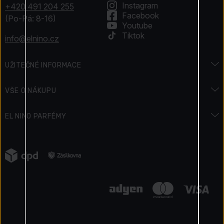
Instagram
+420 491 204 255
Facebook
(Po-Pá: 8-16)
Youtube
Tiktok
info@elnino.cz
UŽITEČNÉ INFORMACE
Encyklopedie vůní
VŠE O NÁKUPU
Encyklopedie krásy
Doprava a platba
EL NINO PARFÉMY
Svátky & Akce
Jak zaplatit
Kontakty
Podmínky soutěže
Vrácení zboží
Napsali o nás
Jak získáváme recenze
Reklamace zboží
Kariéra
Elnino Blog
Ochrana osobních údajů
Naše výhody
Obchodní podmínky
Certifikovaný obchod