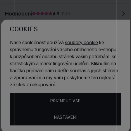
dokonale vystihuje tajemství a smyslnost, které tato vůně
přináší. Pokud hledáte parfém vyzařující luxus a ženskou
Hodnocení
4.8
(151)
sílu,
Versace Crystal Noir
je skvělou volbou.
COOKIES
Objevte více
Naše společnost používá
soubory cookie
ke
Versace
správnému fungování vašeho oblíbeného e-shopu,
k přizpůsobení obsahu stránek vašim potřebám, ke
statistickým a marketingovým účelům. Kliknutím na
tlačítko přijímám nám udělíte souhlas s jejich sběrem
a zpracováním a my vám poskytneme ten nejlepší
zážitek z nakupování.
PŘIJMOUT VŠE
AUTORIZOVANÝ PRODEJCE
NASTAVENÍ
Lattafa, Afnan, Armaf, French Avenue a dalších
značek.