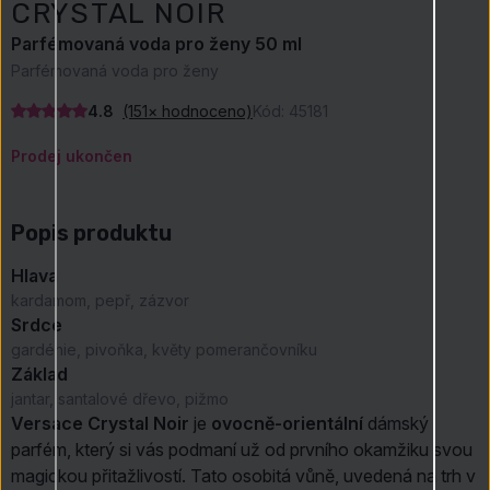
CRYSTAL NOIR
Parfémovaná voda pro ženy 50 ml
Parfémovaná voda pro ženy
4.8
(151× hodnoceno)
Kód:
45181
Prodej ukončen
Popis produktu
Hlava
kardamom, pepř, zázvor
Srdce
gardénie, pivoňka, květy pomerančovníku
Základ
jantar, santalové dřevo, pižmo
Versace Crystal Noir
je
ovocně-orientální
dámský
parfém, který si vás podmaní už od prvního okamžiku svou
magickou přitažlivostí. Tato osobitá vůně, uvedená na trh v