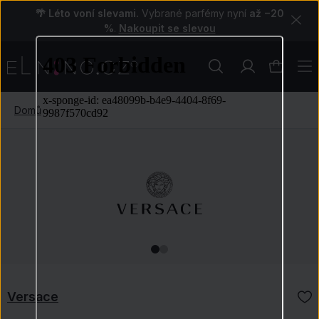
🌴 Léto voní slevami.
Vybrané parfémy nyní
až −20
%
.
Nakoupit se slevou
Domů
Versace