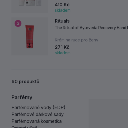
410 Kč
skladem
Rituals
3
The Ritual of Ayurveda Recovery Hand 
Krém na ruce pro ženy
271 Kč
skladem
60
produktů
Parfémy
Parfémované vody (EDP)
Parfémové dárkové sady
Parfémovaná kosmetika
Ostatní vůně