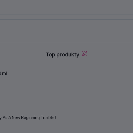
UKÁZAT VŠECHNY NAŠE ZNAČKY
Top produkty
0 ml
y As A New Beginning Trial Set