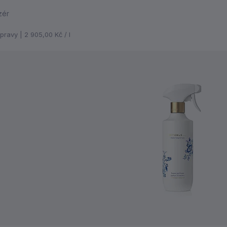
zér
opravy |
2 905,00 Kč / l