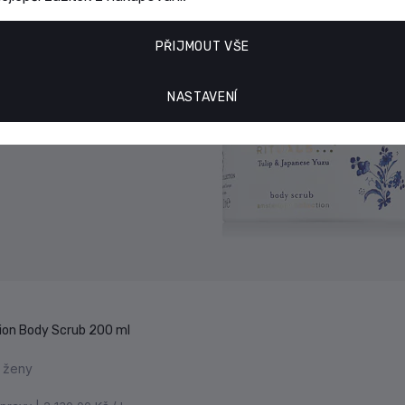
PŘIJMOUT VŠE
NASTAVENÍ
ion Body Scrub 200 ml
o ženy