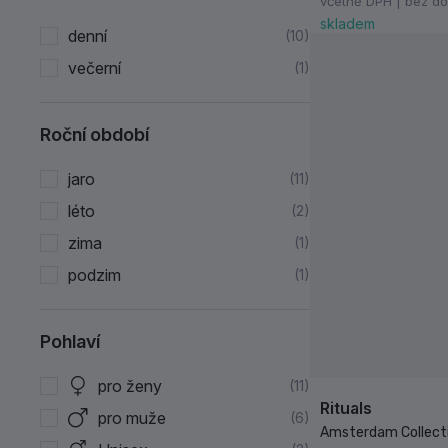
včetně DPH | bez d
skladem
denní
10
večerní
1
Roční období
jaro
11
léto
2
zima
1
podzim
1
Pohlaví
pro ženy
11
Rituals
pro muže
6
Amsterdam Collecti