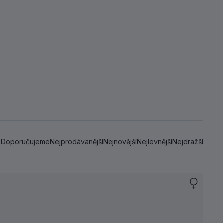
Doporučujeme
Nejprodávanější
Nejnovější
Nejlevnější
Nejdražší
e