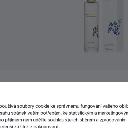
on Body Mist Tělový sprej pro ženy 50 ml
prej pro ženy
 používá
soubory cookie
ke správnému fungování vašeho oblí
opravy |
11 620,00 Kč / l
sahu stránek vašim potřebám, ke statistickým a marketingový
ítko přijímám nám udělíte souhlas s jejich sběrem a zpracování
jlepší zážitek z nakupování.