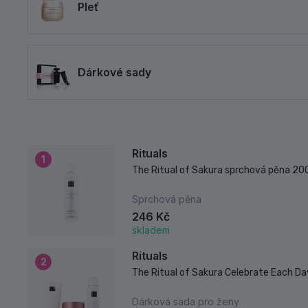
Pleť
Dárkové sady
Rituals
1
The Ritual of Sakura sprchová pěna 20
Sprchová pěna
246 Kč
skladem
Rituals
2
The Ritual of Sakura Celebrate Each Da
Dárková sada pro ženy