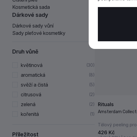
Kosmetická sada
Dárkové sady
Dárkové sady vůní
Sady pleťové kosmetiky
Druh vůně
květinová
30
aromatická
8
svěží a čistá
5
citrusová
2
zelená
Rituals
2
Amsterdam Collect
kořenitá
1
Tělový peeling pr
426 Kč
Příležitost