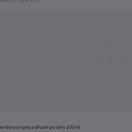
opravy |
2 130,00 Kč / l
on Bytový sprej a difuzér pro ženy 200 ml