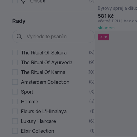
Unisex
2
Bytový sprej a difu
581 Kč
Řady
včetně DPH | bez d
skladem
-5 %
The Ritual Of Sakura
8
The Ritual Of Ayurveda
9
The Ritual Of Karma
10
Amsterdam Collection
8
Sport
3
Homme
5
Fleurs de L'Himalaya
1
Luxury Haircare
6
Elixir Collection
1