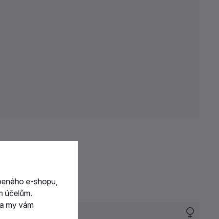
beného e-shopu,
m účelům.
m a my vám