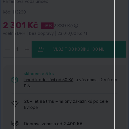
Parfémová voda unisex
Kód:
133260
2 301 Kč
2 839 Kč
-19 %
včetně DPH | bez dopravy | 23 010,00 Kč / l
VLOŽIT DO KOŠÍKU
100 ML
skladem > 5
ks
Ihned k odeslání od 50 Kč
, u vás doma již v úterý
11.8..
20+ let na trhu
– miliony zákazníků po celé
Evropě.
Doprava zdarma od
2 490 Kč
.