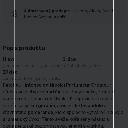
Autorizovaný prodejce
– Lattafa, Afnan, Armaf,
French Avenue a další.
Popis produktu
Hlava
Srdce
geranium, levandule, pomeranč
pačuli, skořice, růže
Základ
santalové dřevo, jantar, vanilka
Patchouli Intense od Nicolai Parfumeur Createur
představuje
chypre parfém
pro ženy i muže, za jehož
vznikem stojí Patricia de Nicolai. Kompozice se rozvíjí
svěžím spojením
geránia
, aromatické
levandule
a
šťavnatého
pomeranče
, které společně vytvářejí jiskřivý a
aromatický
úvod. Tento
svěže kořeněný
nástup si
okamžitě získá pozornost svou energií a vitalitou.