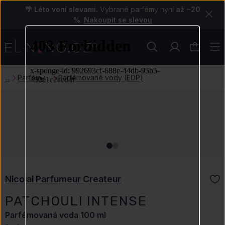
🌴 Léto voní slevami.
Vybrané parfémy nyní
až −20
%
.
Nakoupit se slevou
Parfémy
Parfémované vody (EDP)
Nicolai Parfumeur Createur
PATCHOULI INTENSE
Parfémovaná voda 100 ml