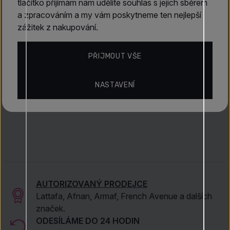
tlačítko přijímám nám udělíte souhlas s jejich sběrem
Objevte více
a zpracováním a my vám poskytneme ten nejlepší
zážitek z nakupování.
Parfémované vody (EDP)
Niche parfémy
Podzimní vůně
Zimní vůně
PŘIJMOUT VŠE
Nicolai Parfumeur Createur
NASTAVENÍ
AUTORIZOVANÝ PRODEJCE
Lattafa, Afnan, Armaf, French Avenue a dalších
značek.
ODESÍLÁME DO 24 HODIN