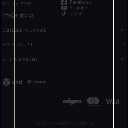
Facebook
(Po-Pá: 8-16)
Youtube
Tiktok
info@elnino.cz
UŽITEČNÉ INFORMACE
Encyklopedie vůní
VŠE O NÁKUPU
Encyklopedie krásy
Doprava a platba
EL NINO PARFÉMY
Svátky & Akce
Jak zaplatit
Kontakty
Podmínky soutěže
Vrácení zboží
Napsali o nás
Jak získáváme recenze
Reklamace zboží
Kariéra
Elnino Blog
Ochrana osobních údajů
Naše výhody
Obchodní podmínky
Certifikovaný obchod
©2026 www.parfemy-elnino.cz