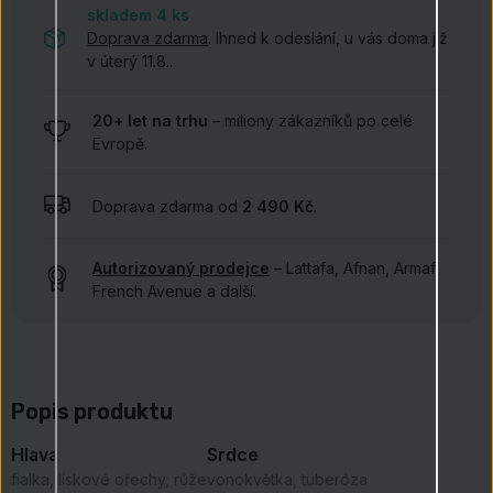
skladem 4
ks
Doprava zdarma
. Ihned k odeslání, u vás doma již
v úterý 11.8..
20+ let na trhu
– miliony zákazníků po celé
Evropě.
Doprava zdarma od
2 490 Kč
.
Autorizovaný prodejce
– Lattafa, Afnan, Armaf,
French Avenue a další.
Popis produktu
Hlava
Srdce
fialka, lískové ořechy, růže
vonokvětka, tuberóza