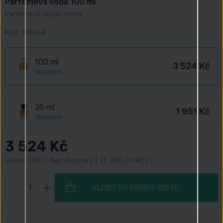
Parfémová voda 100 ml
Parfémová voda unisex
Kód:
160244
100 ml
3 524 Kč
skladem
35 ml
1 951 Kč
skladem
3 524 Kč
včetně DPH | bez dopravy | 35 240,00 Kč / l
VLOŽIT DO KOŠÍKU
100 ML