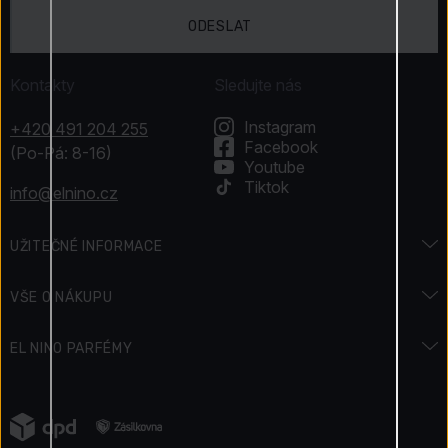
ODESLAT
Kontakty
Sledujte nás
Instagram
+420 491 204 255
Facebook
(Po-Pá: 8-16)
Youtube
Tiktok
info@elnino.cz
UŽITEČNÉ INFORMACE
Encyklopedie vůní
VŠE O NÁKUPU
Encyklopedie krásy
Doprava a platba
EL NINO PARFÉMY
Svátky & Akce
Jak zaplatit
Kontakty
Podmínky soutěže
Vrácení zboží
Napsali o nás
Jak získáváme recenze
Reklamace zboží