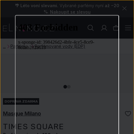
🌴 Léto voní slevami.
Vybrané parfémy nyní
až −20
%
.
Nakoupit se slevou
Parfémy
Parfémované vody (EDP)
DOPRAVA ZDARMA
Masque Milano
TIMES SQUARE