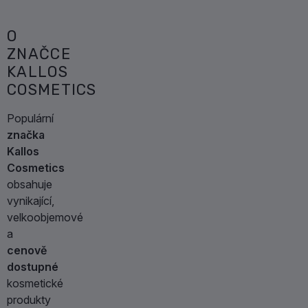
ml
na
15
vlasy
ml
O
pro
ZNAČCE
ženy
KALLOS
1
ks
COSMETICS
Populární
značka
Kallos
Cosmetics
obsahuje
vynikající,
velkoobjemové
a
cenově
dostupné
kosmetické
produkty