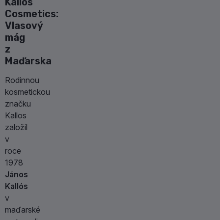
Kallos
Cosmetics:
Vlasový
mág
z
Maďarska
Rodinnou
kosmetickou
značku
Kallos
založil
v
roce
1978
János
Kallós
v
maďarské