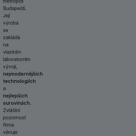
metropoli
Budapešti.
Její
výroba
se
zakládá
na
vlastním
laboratorním
vývoji,
nejmodernějších
technologiích
a
nejlepších
surovinách
.
Zvláštní
pozornost
firma
věnuje