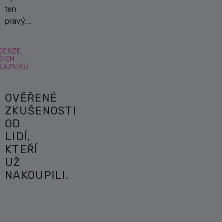
ten
pravý…
CENZE
ŠICH
KAZNÍKŮ
OVĚŘENÉ
ZKUŠENOSTI
OD
LIDÍ,
KTEŘÍ
UŽ
NAKOUPILI.