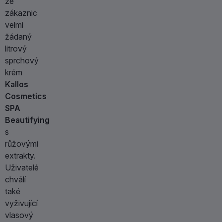
ze
zákaznic
velmi
žádaný
litrový
sprchový
krém
Kallos
Cosmetics
SPA
Beautifying
s
růžovými
extrakty.
Uživatelé
chválí
také
vyživující
vlasový