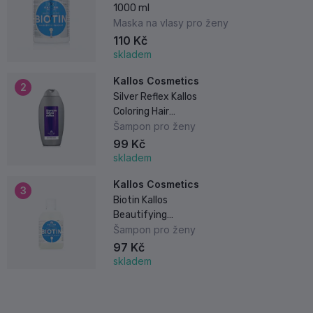
1000 ml
Maska na vlasy pro ženy
110 Kč
skladem
Kallos Cosmetics
2
Silver Reflex Kallos
Coloring Hair
Shampoo 350 ml
Šampon pro ženy
99 Kč
skladem
Kallos Cosmetics
3
Biotin Kallos
Beautifying
Shampoo 1000 ml
Šampon pro ženy
97 Kč
skladem