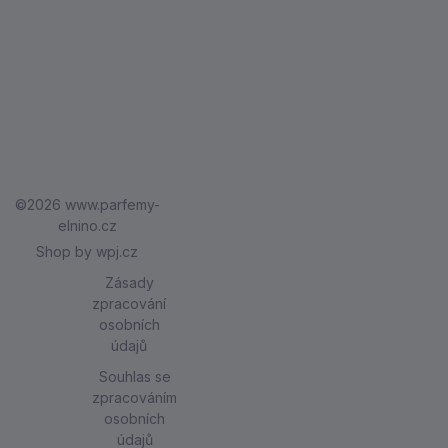
Encyklopedie
Doprava a
EL NINO
krásy
platba
PARFÉMY
Svátky &
Jak zaplatit
Kontakty
Akce
Vrácení
Napsali o nás
Podmínky
zboží
Kariéra
soutěže
Reklamace
Naše výhody
©2026 www.parfemy-
Jak
zboží
elnino.cz
Certifikovaný
|
získáváme
Shop by
wpj.cz
Ochrana
obchod
recenze
Zásady
osobních
zpracování
Elnino Blog
údajů
osobních
údajů
Obchodní
Souhlas se
podmínky
zpracováním
osobních
údajů