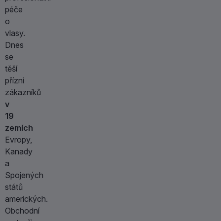
péče
o
vlasy.
Dnes
se
těší
přízni
zákazníků
v
19
zemích
Evropy,
Kanady
a
Spojených
států
amerických.
Obchodní