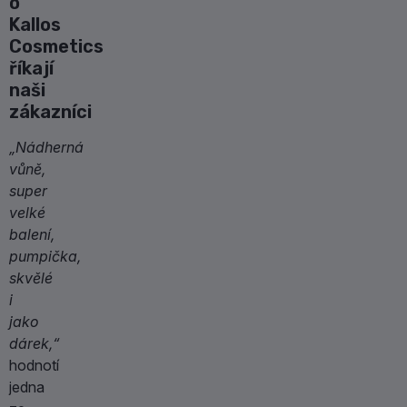
o
Kallos
Cosmetics
říkají
naši
zákazníci
„Nádherná
vůně,
super
velké
balení,
pumpička,
skvělé
i
jako
dárek,“
hodnotí
jedna