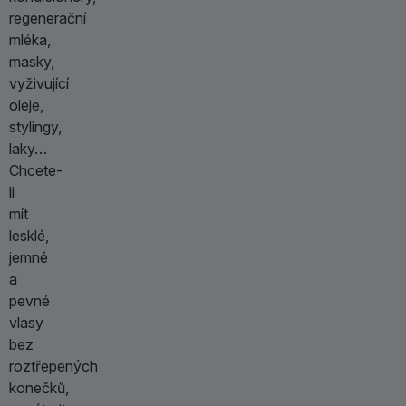
regenerační
mléka,
masky,
vyživující
oleje,
stylingy,
laky…
Chcete-
li
mít
lesklé,
jemné
a
pevné
vlasy
bez
roztřepených
konečků,