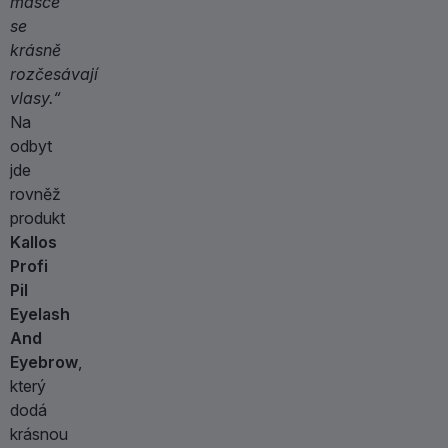
masce
se
krásně
rozčesávají
vlasy.“
Na
odbyt
jde
rovněž
produkt
Kallos
Profi
Pil
Eyelash
And
Eyebrow
,
který
dodá
krásnou