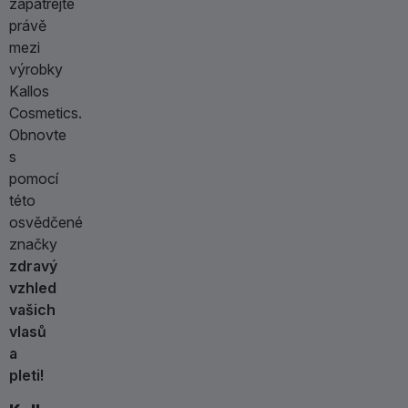
zapátrejte
právě
mezi
výrobky
Kallos
Cosmetics.
Obnovte
s
pomocí
této
osvědčené
značky
zdravý
vzhled
vašich
vlasů
a
pleti!