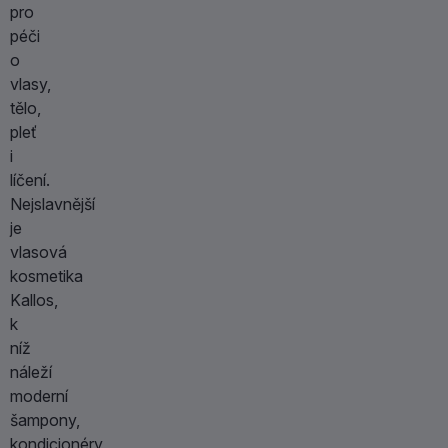
pro
péči
o
vlasy,
tělo,
pleť
i
líčení.
Nejslavnější
je
vlasová
kosmetika
Kallos,
k
níž
náleží
moderní
šampony,
kondicionéry,