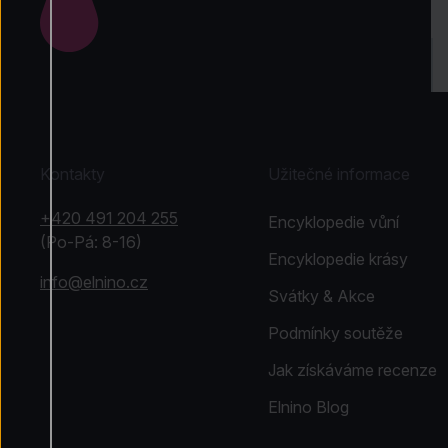
Kontakty
Užitečné informace
+420 491 204 255
Encyklopedie vůní
(Po-Pá: 8-16)
Encyklopedie krásy
info@elnino.cz
Svátky & Akce
Podmínky soutěže
Jak získáváme recenze
Elnino Blog