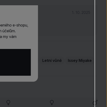
1. 10. 2025
beného e-shopu,
předběžné otestování.
m účelům.
m a my vám
 (EDT)
Jarní vůně
Letní vůně
Issey Miyake