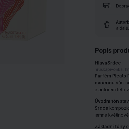
Dopra
UKÁZAT VŠECHNY NAŠE ZNAČKY
Autor
a další
Popis prod
Hlava
Srdce
hruška
pivoňka, h
Parfém Pleats 
ovocnou
vůni 
a autorem této 
Úvodní tón
stav
Srdce
kompozic
jemné květinové 
Základní tóny
s