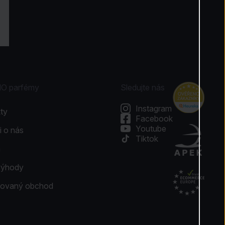
NO parfémy
Sledujte nás
Instagram
ty
Facebook
Youtube
i o nás
Tiktok
a
výhody
ikovaný obchod