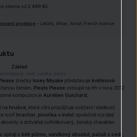
va zdarma od
2 490 Kč
.
izovaný prodejce
– Lattafa, Afnan, Armaf, French Avenue
.
uktu
Základ
rachor
pačuli, cedr, vanilka, pižmo
Please
značky
Issey Miyake
představuje
květinově
určenou ženám.
Pleats Please
vstoupil na trh v roce 2012
vonné kompozice je
Aurélien Guichard
.
í na
hrušce
, která vůni propůjčuje svěžest i sladkost.
e tvoří
hrachor
,
pivoňka
a
indol
; společně rozvíjejí
akcenty a dotvářejí sofistikovaný, ženský charakter.
e opírají o
bílé pižmo
,
vanilkový absolut
,
pačuli
a
cedr
,