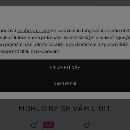
Laura
 používá
soubory cookie
ke správnému fungování vašeho oblí
Doporučuji 
sahu stránek vašim potřebám, ke statistickým a marketingový
ítko přijímám nám udělíte souhlas s jejich sběrem a zpracování
jlepší zážitek z nakupování.
Objevte více
PŘIJMOUT VŠE
Toaletní vody
NASTAVENÍ
MOHLO BY SE VÁM LÍBIT
-7 %