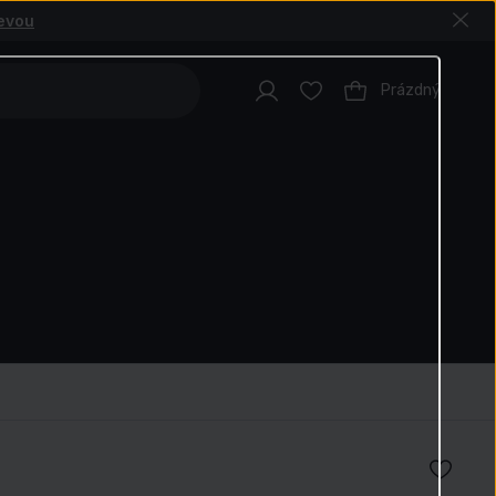
levou
Prázdný