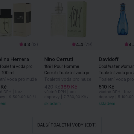
4.3
(13)
4.4
(79)
4.
lina Herrera
Nino Cerruti
Davidoff
Toaletní voda pro
1881 Pour Homme
Cool Water Woma
 100 ml
Cerruti Toaletní voda pro
Toaletní voda pro
etní voda pro muže
muže 50 ml
Toaletní voda pro muže
100 ml
Toaletní voda pr
 Kč
420 Kč
389 Kč
510 Kč
ě DPH | bez
včetně DPH | bez
včetně DPH | bez
avy |
9 500,00 Kč / l
dopravy |
7 780,00 Kč / l
dopravy |
5 100,00 
dem
skladem
skladem
DALŠÍ TOALETNÍ VODY (EDT)