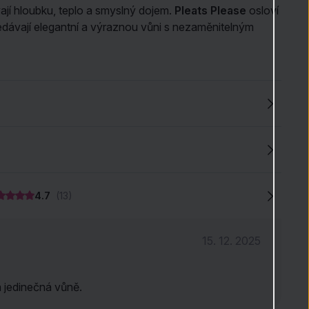
ají hloubku, teplo a smyslný dojem.
Pleats Please
osloví
edávají elegantní a výraznou vůni s nezaměnitelným
4.7
(13)
15. 12. 2025
 jedinečná vůně.