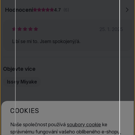
Hodnocení
4.7
(6)
25. 1. 2025
Líbí se mi to. Jsem spokojený/á.
Objevte více
Issey Miyake
COOKIES
MOHLO BY SE VÁM LÍBIT
Naše společnost používá
soubory cookie
ke
správnému fungování vašeho oblíbeného e-shopu,