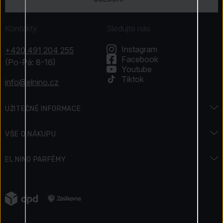
Kontakty
Sledujte nás
Instagram
+420 491 204 255
Facebook
(Po-Pá: 8-16)
Youtube
Tiktok
info@elnino.cz
UŽITEČNÉ INFORMACE
Encyklopedie vůní
VŠE O NÁKUPU
Encyklopedie krásy
Doprava a platba
EL NINO PARFÉMY
Svátky & Akce
Jak zaplatit
Kontakty
Podmínky soutěže
Vrácení zboží
Napsali o nás
Jak získáváme recenze
Reklamace zboží
Kariéra
Elnino Blog