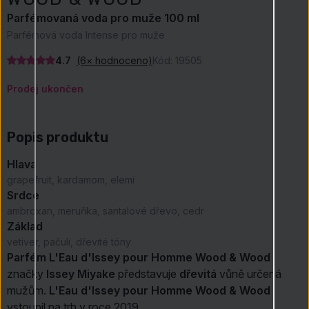
Parfémovaná voda pro muže 100 ml
Parfémová voda Intense pro muže
4.7
(6× hodnoceno)
Kód:
19505
Prodej ukončen
Popis produktu
Hlava
grapefruit, kardamom, elemi
Srdce
ambroxan, meruňka, santalové dřevo, cedr
Základ
vetiver, pačuli, dřevité tóny
Parfém L'Eau d'Issey pour Homme Wood & Wood
značky
Issey Miyake
představuje
dřevitá
vůně určená
mužům.
L'Eau d'Issey pour Homme Wood & Wood
vstoupil na trh v roce 2019.