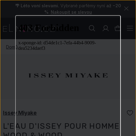
🌴 Léto voní slevami.
Vybrané parfémy nyní
až −20
%
.
Nakoupit se slevou
Domů
Issey Miyake
L'EAU D'ISSEY POUR HOMME
WOOD & WOOD