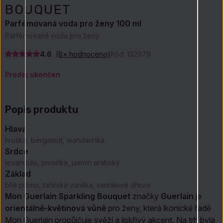
BOUQUET
Parfémovaná voda pro ženy 100 ml
Parfémovaná voda pro ženy
4.6
(8× hodnoceno)
Kód:
132976
Prodej ukončen
Popis produktu
Hlava
hruška, bergamot, mandarinka
Srdce
levandule, pivoňka, jasmín arabský
Základ
bílé pižmo, tahitská vanilka, santalové dřevo
Mon Guerlain Sparkling Bouquet
značky
Guerlain
je
orientálně-květinová vůně
pro ženy, která ikonické řadě
Mon Guerlain propůjčuje svěží a jiskřivý akcent. Na trh byla