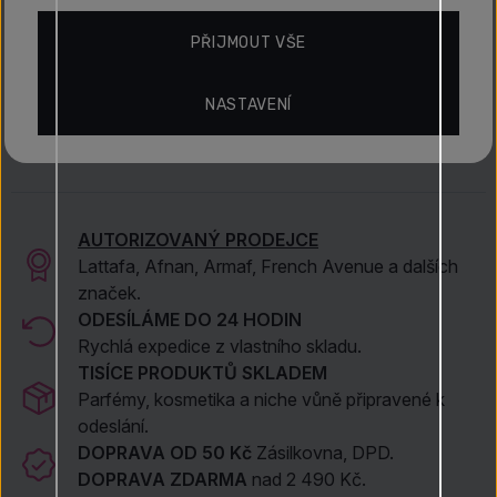
PŘIJMOUT VŠE
NASTAVENÍ
AUTORIZOVANÝ PRODEJCE
Lattafa, Afnan, Armaf, French Avenue a dalších
značek.
ODESÍLÁME DO 24 HODIN
Rychlá expedice z vlastního skladu.
TISÍCE PRODUKTŮ SKLADEM
Parfémy, kosmetika a niche vůně připravené k
odeslání.
DOPRAVA OD 50 Kč
Zásilkovna, DPD.
DOPRAVA ZDARMA
nad 2 490 Kč.