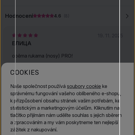
dlouhotrvající vyznění na pokožce. Mon Guerlain Sparkling
Bouquet osloví ženy, které vyhledávají svěží, jiskřivé vůně s
Hodnocení
4.6
(8)
podmanivou hloubkou a chtějí vůni odrážející jejich
nezávislost i charisma.
19. 11. 2025
ЕЛИЦА
oběma rukama (nosy) PRO!
COOKIES
15. 8. 2025
Naše společnost používá
soubory cookie
ke
Hezky voní
správnému fungování vašeho oblíbeného e-shopu,
k přizpůsobení obsahu stránek vašim potřebám, ke
statistickým a marketingovým účelům. Kliknutím na
tlačítko přijímám nám udělíte souhlas s jejich sběrem
Objevte více
a zpracováním a my vám poskytneme ten nejlepší
zážitek z nakupování.
Guerlain