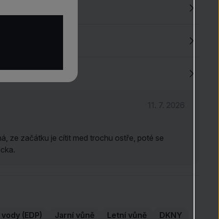
Love
je skvělou volbou pro ženy, které touží po
sladké
a
 nádechem
vanilky
, přinášející pocit jemnosti i smyslné
4.6
(37)
11. 7. 2026
á, ze začátku je cítit med trochu ostře, poté se
ecka.
vody (EDP)
Jarní vůně
Letní vůně
DKNY