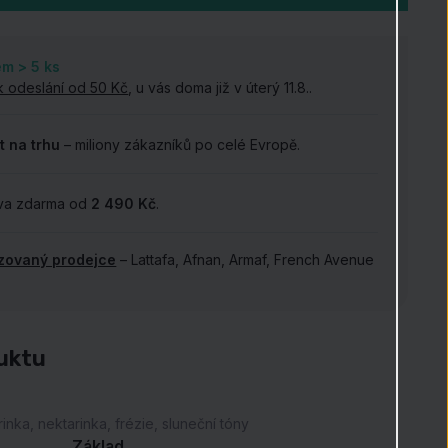
em > 5
ks
k odeslání od 50 Kč
, u vás doma již v úterý 11.8..
t na trhu
– miliony zákazníků po celé Evropě.
va zdarma od
2 490 Kč
.
izovaný prodejce
– Lattafa, Afnan, Armaf, French Avenue
.
uktu
inka, nektarinka, frézie, sluneční tóny
Základ