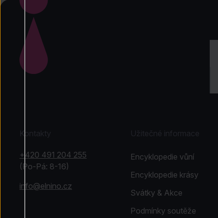
Kontakty
Užitečné informace
+420 491 204 255
Encyklopedie vůní
(Po-Pá: 8-16)
Encyklopedie krásy
info@elnino.cz
Svátky & Akce
Podmínky soutěže