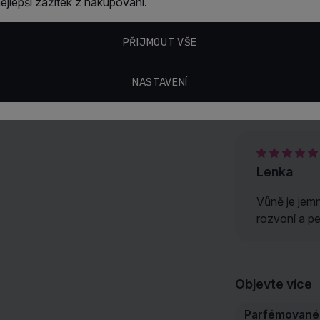
jlepší zážitek z nakupování.
Vlastnosti
DKNY Nectar 
medové
vůni s
PŘIJMOUT VŠE
intenzity.
DKNY
NASTAVENÍ
Hodnocení
Lenka
Vůně je jemn
rozvoní a p
Objevte více
Parfémované 