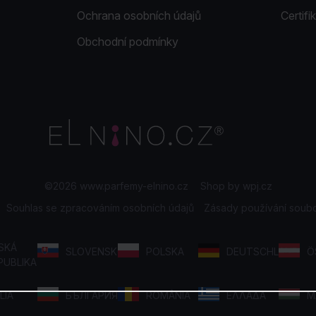
Ochrana osobních údajů
Certif
Obchodní podmínky
©2026 www.parfemy-elnino.cz
|
Shop by
wpj.cz
Souhlas se zpracováním osobních údajů
Zásady používání soub
SKÁ
SLOVENSKO
POLSKA
DEUTSCHLAND
Ö
PUBLIKA
LIA
БЪЛГАРИЯ
ROMÂNIA
ΕΛΛΑΔΑ
M