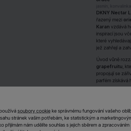
jasmín, konvalinka
DKNY Nectar L
řazený mezi
ori
Karan
vzdává hol
inspirací jsou v
které vyhledávaj
jež zahřejí a za
Úvod vůně rozzá
grapefruitu
, kt
propojují se zář
parfém získává h
V srdci se rozví
jasmínu
a
konva
kompozici. Zákl
 používá
soubory cookie
ke správnému fungování vašeho oblí
propůjčuje výra
Číst dále
sahu stránek vašim potřebám, ke statistickým a marketingový
sladkou
vanilko
ítko přijímám nám udělíte souhlas s jejich sběrem a zpracování
Výsledkem je dlo