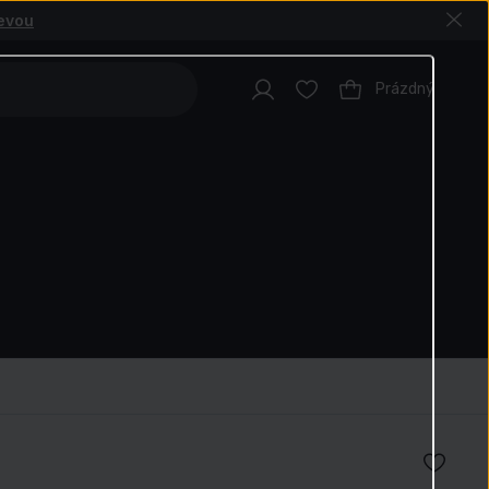
levou
Prázdný