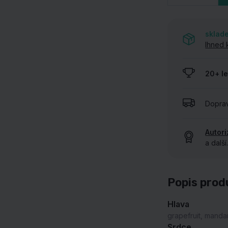
UKÁZAT VŠECHNY NAŠE ZNAČKY
sklad
Ihned 
20+ le
Dopra
Autor
a další
Popis prod
Hlava
grapefruit, mandar
Srdce