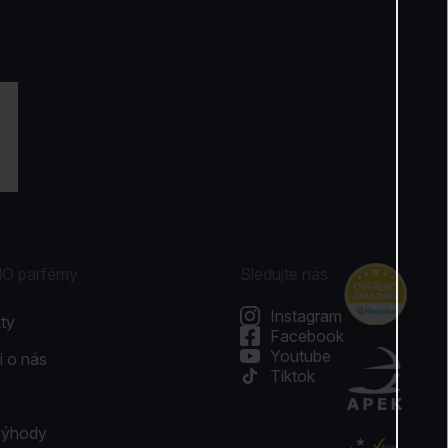
NO parfémy
Sledujte nás
Instagram
ty
Facebook
Youtube
i o nás
Tiktok
a
výhody