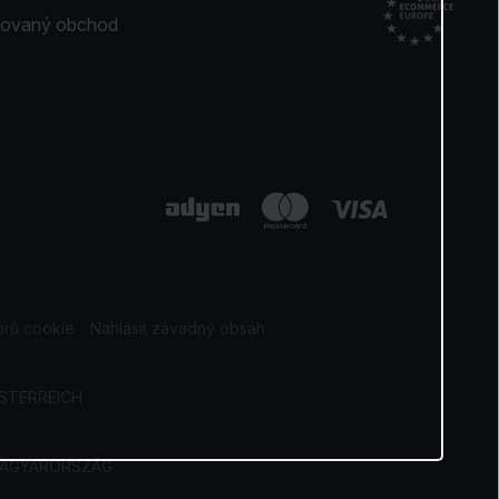
ikovaný obchod
orů cookie
Nahlásit závadný obsah
STERREICH
AGYARORSZÁG